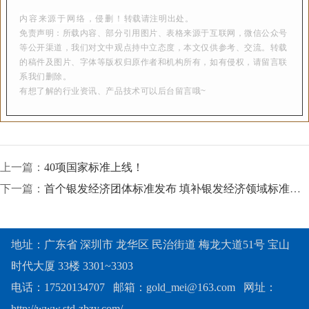
内容来源于
网络
，侵删！
转载请注明出处。
免责声明：所载内容、部分引用图片、表格来源于互联网，微信公众号
等公开渠道，我们对文中观点持中立态度，本文仅供参考、交流。转载
的稿件及图片、字体等版权归原作者和机构所有，如有侵权，请留言联
系我们删除。
有想了解的行业资讯、产品技术可以后台留言哦~
上一篇：
40项国家标准上线！
下一篇：
首个银发经济团体标准发布 填补银发经济领域标准空白
地址：广东省 深圳市 龙华区 民治街道 梅龙大道51号 宝山
时代大厦 33楼 3301~3303
电话：17520134707 邮箱：gold_mei@163.com 网址：
http://www.std-zbzy.com/